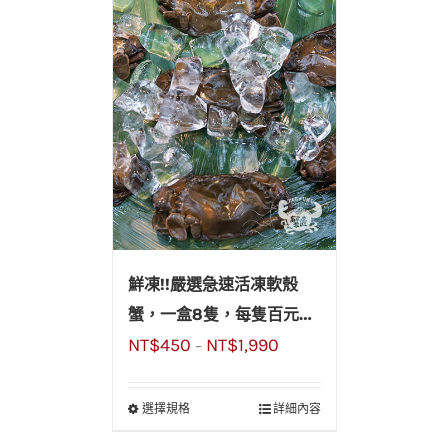
鮮凍!!嚴選急速活凍軟殼
蟹，一盒8隻，每隻百元有
NT$
450
NT$
1,990
找超划算!!
–
選擇規格
詳細內容