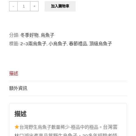
加入購物車
數
量
分類:
冬季好物
,
烏魚子
標籤:
2~3兩烏魚子
,
小烏魚子
,
春節禮品
,
頂級烏魚子
描述
額外資訊
描述
台灣雲
台灣野生烏魚子數量稀少-極品中的極品。
林口湖出產高品質野生烏魚子，30多年經驗老師