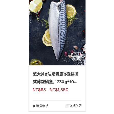
超大片!!油脂豐富!!極鮮挪
威薄鹽鯖魚片230g±10
NT$
95
NT$
1,580
%，單片下殺薄利多銷
–
選擇規格
詳細內容