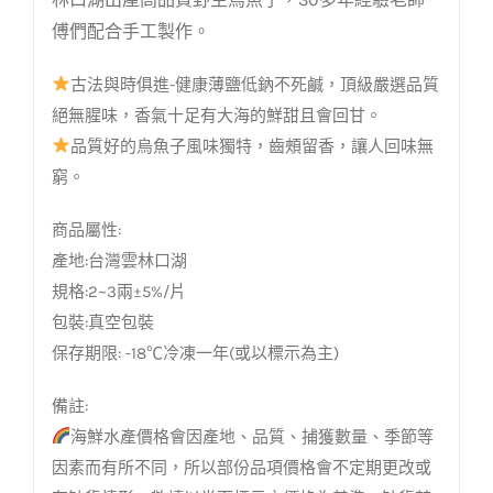
傅們配合手工製作。
古法與時俱進-健康薄鹽低鈉不死鹹，頂級嚴選品質
絕無腥味，香氣十足有大海的鮮甜且會回甘。
品質好的烏魚子風味獨特，齒頰留香，讓人回味無
窮。
商品屬性:
產地:台灣雲林口湖
規格:2~3兩±5%/片
包裝:真空包裝
保存期限: -18℃冷凍一年(或以標示為主)
備註:
海鮮水產價格會因產地、品質、捕獲數量、季節等
因素而有所不同，所以部份品項價格會不定期更改或