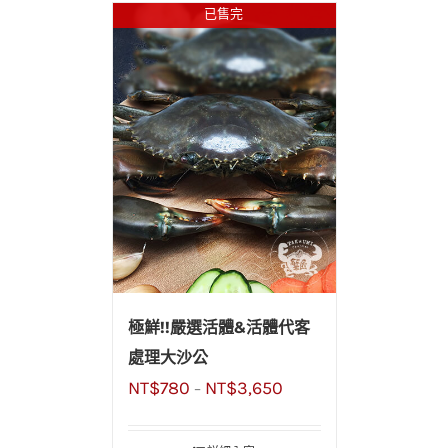
已售完
極鮮!!嚴選活體&活體代客
處理大沙公
NT$
780
NT$
3,650
–