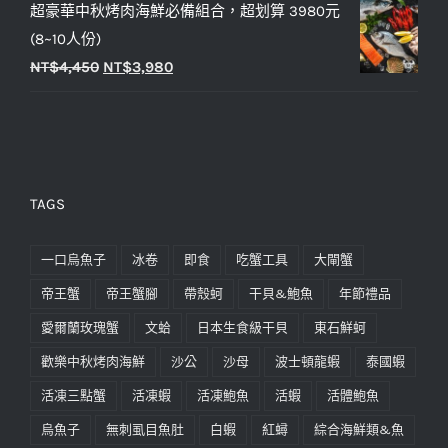
超豪華中秋烤肉海鮮必備組合，超划算 3980元
(8~10人份)
NT$
4,450
NT$
3,980
TAGS
一口烏魚子
冰卷
即食
吃蟹工具
大閘蟹
帝王蟹
帝王蟹腳
帶殼蚵
干貝&鮑魚
年節禮品
愛爾蘭玫瑰蟹
文蛤
日本生食級干貝
東石鮮蚵
歡樂中秋烤肉海鮮
沙公
沙母
波士頓龍蝦
泰國蝦
活凍三點蟹
活凍蝦
活凍鮑魚
活蝦
活體鮑魚
烏魚子
無刺虱目魚肚
白蝦
紅蟳
綜合海鮮類&魚