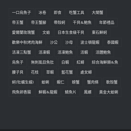
一口烏魚子
冰卷
即食
吃蟹工具
大閘蟹
帝王蟹
帝王蟹腳
帶殼蚵
干貝&鮑魚
年節禮品
愛爾蘭玫瑰蟹
文蛤
日本生食級干貝
東石鮮蚵
歡樂中秋烤肉海鮮
沙公
沙母
波士頓龍蝦
泰國蝦
活凍三點蟹
活凍蝦
活凍鮑魚
活蝦
活體鮑魚
烏魚子
無刺虱目魚肚
白蝦
紅蟳
綜合海鮮類&魚
腰子貝
花枝
草蝦
藍花蟹
處女蟳
蚵(牡蠣生蠔)
蛤蜊
蝦仁
螃蟹
蟹肉條
軟殼蟹
飛魚卵香腸
鮮蝦&龍蝦
鯖魚片
鳳螺
黃金大蛤蜊