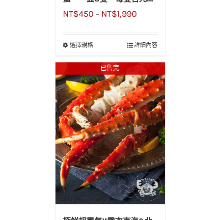
NT$
450
NT$
1,990
找超划算!!
–
選擇規格
詳細內容
已售完