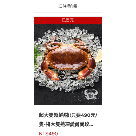
詳細內容
已售完
超大隻超鮮甜!!只要490元/
隻-特大隻熟凍愛爾蘭玫瑰
NT$
490
蟹(玫瑰膏蟹)800~1000g/