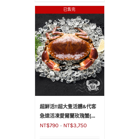
已售完
超鮮活!!超大隻活體&代客
急速活凍愛爾蘭玫瑰蟹(玫
NT$
790
NT$
3,750
瑰膏蟹)600~800g
–