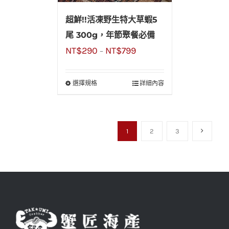
超鮮!!活凍野生特大草蝦5
尾 300g，年節聚餐必備
NT$
290
NT$
799
–
選擇規格
詳細內容
1
2
3