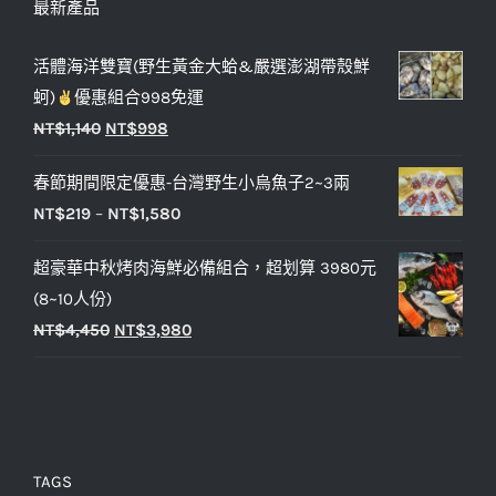
最新產品
活體海洋雙寶(野生黃金大蛤&嚴選澎湖帶殼鮮
蚵)
優惠組合998免運
NT$
1,140
NT$
998
春節期間限定優惠-台灣野生小烏魚子2~3兩
NT$
219
–
NT$
1,580
超豪華中秋烤肉海鮮必備組合，超划算 3980元
(8~10人份)
NT$
4,450
NT$
3,980
TAGS