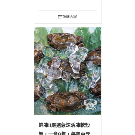
隻
詳細內容
鮮凍!!嚴選急速活凍軟殼
蟹，一盒8隻，每隻百元有