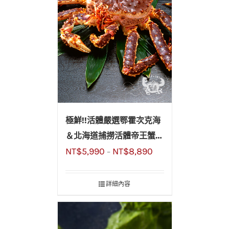
極鮮!!活體嚴選鄂霍次克海
＆北海道捕撈活體帝王蟹
NT$
5,990
NT$
8,890
(鱈場蟹)
–
詳細內容