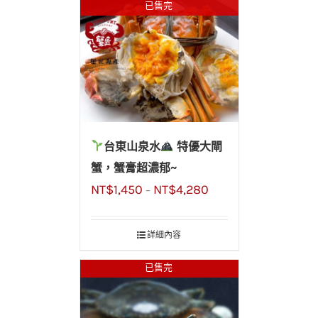
已售完
台東山泉水
特優大閘
蟹，蟹膏超濃郁~
NT$
1,450
NT$
4,280
–
詳細內容
已售完