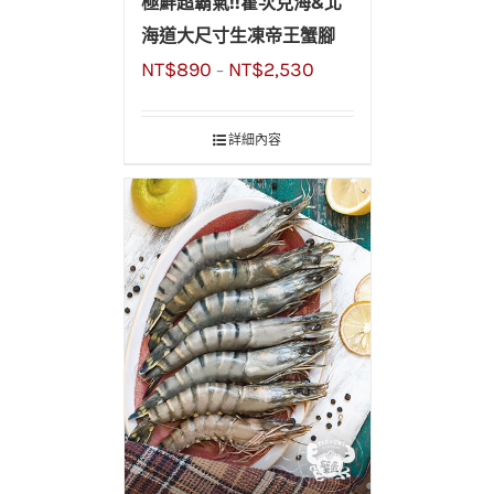
極鮮超霸氣!!霍次克海&北
海道大尺寸生凍帝王蟹腳
NT$
890
NT$
2,530
–
詳細內容