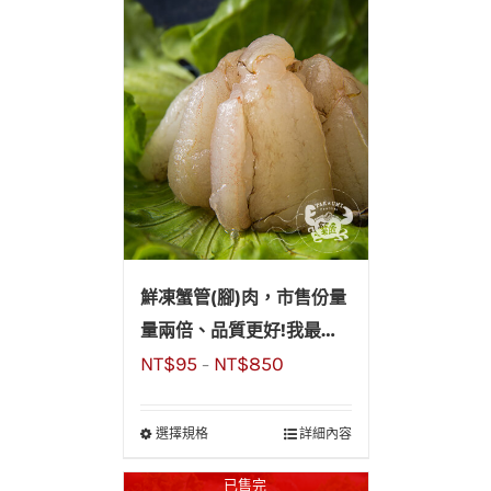
鮮凍蟹管(腳)肉，市售份量
量兩倍、品質更好!我最優
NT$
95
NT$
850
惠!220g±10 %/盒
–
選擇規格
詳細內容
已售完