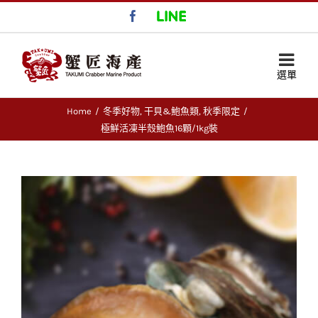
Facebook
LINE
Home
/
冬季好物
,
干貝&鮑魚類
,
秋季限定
/
極鮮活凍半殼鮑魚16顆/1kg裝