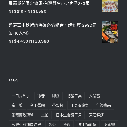
春節期間限定優惠-台灣野生小烏魚子2~3兩
NT$
219
–
NT$
1,580
超豪華中秋烤肉海鮮必備組合，超划算 3980元
(8~10人份)
NT$
4,450
NT$
3,980
TAGS
一口烏魚子
冰卷
即食
吃蟹工具
大閘蟹
帝王蟹
帝王蟹腳
帶殼蚵
干貝&鮑魚
年節禮品
愛爾蘭玫瑰蟹
文蛤
日本生食級干貝
東石鮮蚵
歡樂中秋烤肉海鮮
沙公
沙母
波士頓龍蝦
泰國蝦