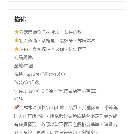
描述
為活體鮑魚急速冷凍，鎖住鮮甜
顆顆飽滿，活鮑魚口感彈牙，鮮味爆表
清蒸、煮熟涼拌、火鍋、快炒皆宜
商品屬性:
產地:中國
規格:1kg±5 %/(袋)(約16顆)
包裝:盒(袋)裝
保存期限: -18℃冷凍一年(依包裝標示為主)
備註:
海鮮水產價格會因產地、品質、捕獲數量、季節等
因素而有所不同，所以部份品項價格會不定期更改或
有缺貨情形，敬請以當下標示之價格為基準，缺貨若
來不及線上更改，則會另行通知，謝謝您。