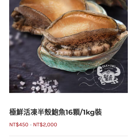
極鮮活凍半殼鮑魚16顆/1kg裝
NT$
450
NT$
2,000
–