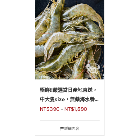
極鮮!!嚴選當日產地直送，
中大隻size，無藥海水養殖
NT$
390
NT$
1,890
活蝦
–
詳細內容