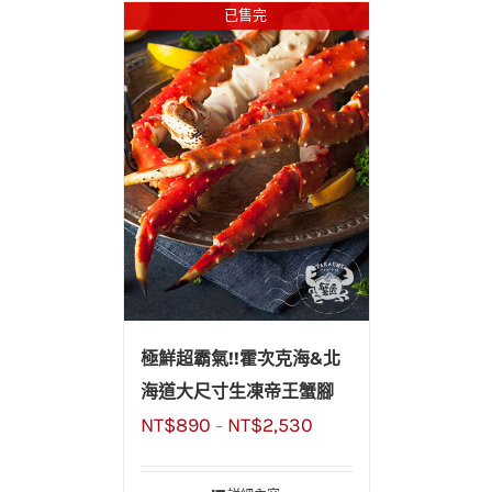
已售完
極鮮超霸氣!!霍次克海&北
海道大尺寸生凍帝王蟹腳
NT$
890
NT$
2,530
–