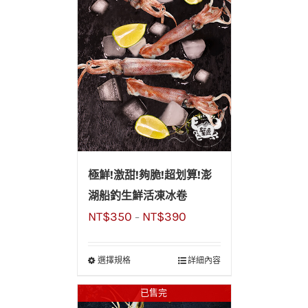
極鮮!激甜!夠脆!超划算!澎
湖船釣生鮮活凍冰卷
NT$
350
NT$
390
–
選擇規格
詳細內容
已售完