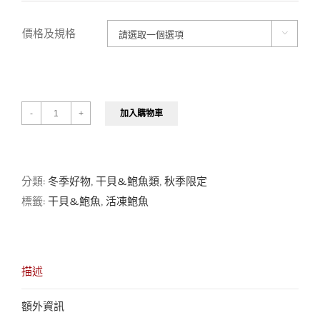
價格及規格

加入購物車
數
量
分類:
冬季好物
,
干貝&鮑魚類
,
秋季限定
標籤:
干貝&鮑魚
,
活凍鮑魚
描述
額外資訊