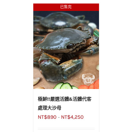
已售完
極鮮!!嚴選活體&活體代客
處理大沙母
NT$
890
NT$
4,250
–