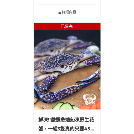
詳細內容
已售完
鮮凍!!嚴選急速船凍野生花
蟹，一組3隻真的只要450