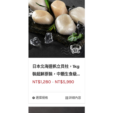
日本北海道帆立貝柱，1kg
裝超鮮原裝，中顆生食級干
NT$
1,280
NT$
5,990
貝2S號
–
選擇規格
詳細內容