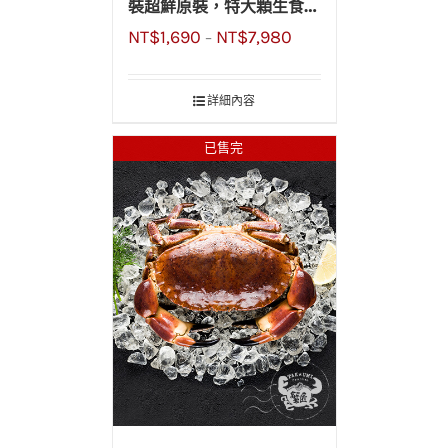
裝超鮮原裝，特大顆生食級
NT$
1,690
NT$
7,980
干貝L號
–
詳細內容
已售完