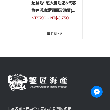
超鮮活!!超大隻活體&代客
急速活凍愛爾蘭玫瑰蟹(玫
NT$
790
NT$
3,750
瑰膏蟹)600~800g
–
詳細內容
世界各國水產專營，安心品牌-蟹匠海產