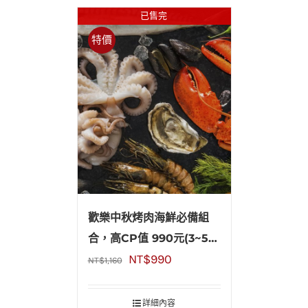
已售完
特價
歡樂中秋烤肉海鮮必備組
合，高CP值 990元(3~5人
NT$
990
份)
NT$
1,160
詳細內容