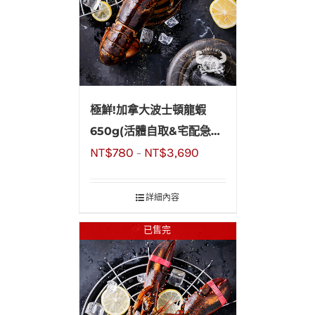
極鮮!加拿大波士頓龍蝦
650g(活體自取&宅配急
NT$
780
NT$
3,690
凍)，烤肉、聚餐您最吸睛
–
詳細內容
已售完