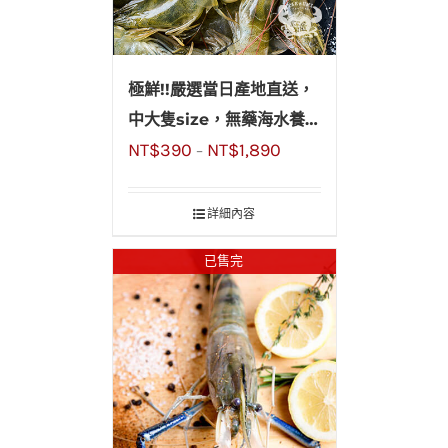
極鮮!!嚴選當日產地直送，
中大隻size，無藥海水養殖
NT$
390
NT$
1,890
活蝦
–
詳細內容
已售完