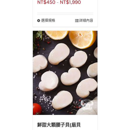
NT$
450
NT$
1,990
找超划算!!
–
選擇規格
詳細內容
鮮甜大顆腰子貝(扇貝