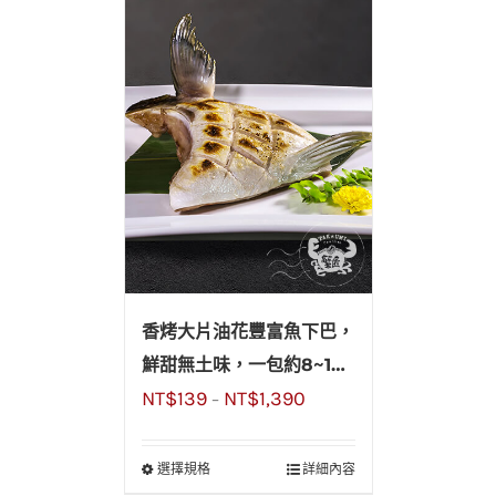
香烤大片油花豐富魚下巴，
鮮甜無土味，一包約8~10
NT$
139
NT$
1,390
片高CP值，中秋烤肉必備
–
選擇規格
詳細內容