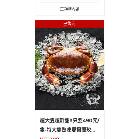
詳細內容
已售完
超大隻超鮮甜!!只要490元/
隻-特大隻熟凍愛爾蘭玫瑰