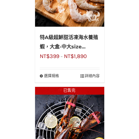
特A級超鮮甜活凍海水養殖
蝦，大盒-中大size
NT$
399
NT$
1,890
1.12kg(約40~50尾)
–
選擇規格
詳細內容
已售完