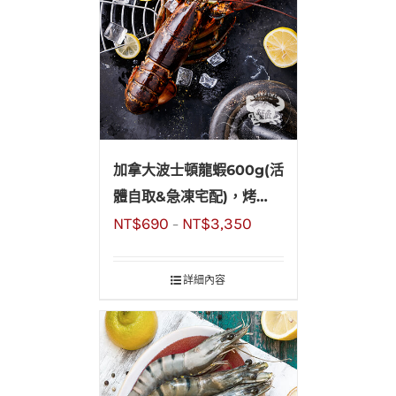
加拿大波士頓龍蝦600g(活
體自取&急凍宅配)，烤
NT$
690
NT$
3,350
肉、聚餐您最吸睛
–
詳細內容