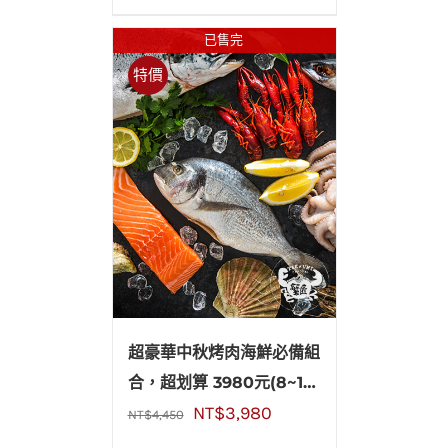
已售完
特價
超豪華中秋烤肉海鮮必備組
合，超划算 3980元(8~10
NT$
3,980
人份)
NT$
4,450