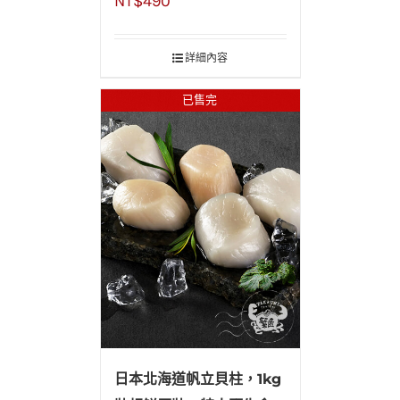
NT$
490
蟹(玫瑰膏蟹)800~1000g/
隻
詳細內容
已售完
日本北海道帆立貝柱，1kg