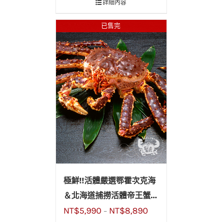
詳細內容
已售完
極鮮!!活體嚴選鄂霍次克海
＆北海道捕撈活體帝王蟹
NT$
5,990
NT$
8,890
(鱈場蟹)
–