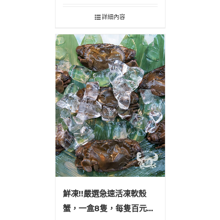
詳細內容
鮮凍!!嚴選急速活凍軟殼
蟹，一盒8隻，每隻百元有