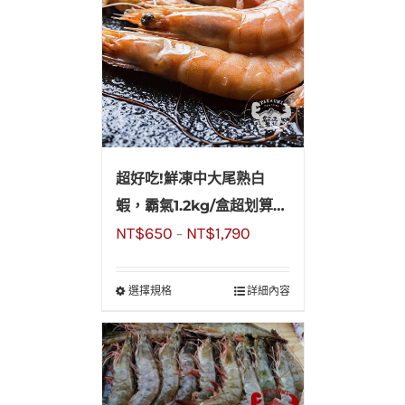
超好吃!鮮凍中大尾熟白
蝦，霸氣1.2kg/盒超划算，
NT$
650
NT$
1,790
五星buffet專用，送禮自
–
用兩相宜
選擇規格
詳細內容