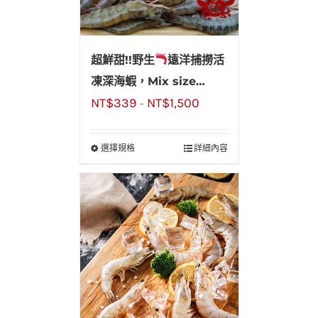
超鮮甜!!野生
遠洋捕撈活
凍深海蝦，Mix size
NT$
339
NT$
1,500
900g(約30~40尾)，超好
–
吃
選擇規格
詳細內容