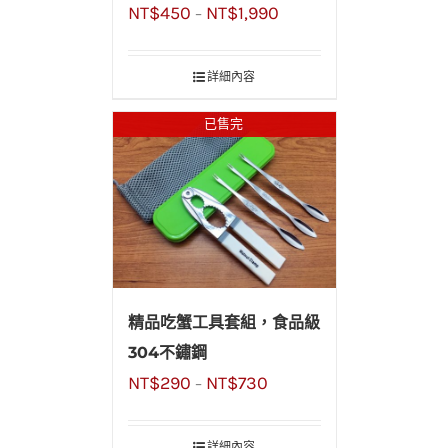
NT$
450
NT$
1,990
元!!超划算!!
–
詳細內容
已售完
精品吃蟹工具套組，食品級
304不鏽鋼
NT$
290
NT$
730
–
詳細內容