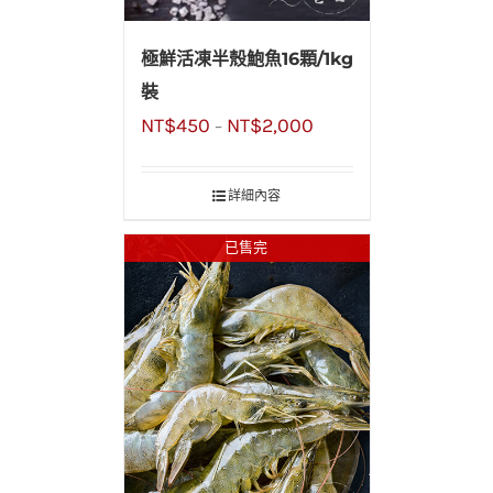
極鮮活凍半殼鮑魚16顆/1kg
裝
NT$
450
NT$
2,000
–
詳細內容
已售完