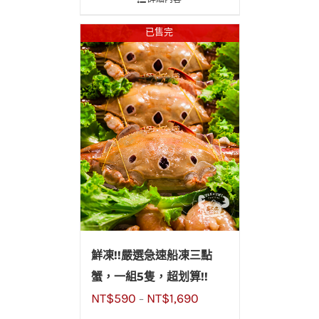
已售完
鮮凍!!嚴選急速船凍三點
蟹，一組5隻，超划算!!
NT$
590
NT$
1,690
–