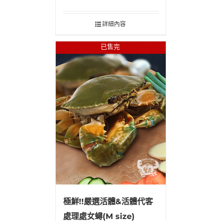
詳細內容
已售完
極鮮!!嚴選活體&活體代客
處理處女蟳(M size)