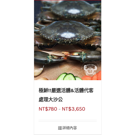
極鮮!!嚴選活體&活體代客
處理大沙公
NT$
780
NT$
3,650
–
詳細內容