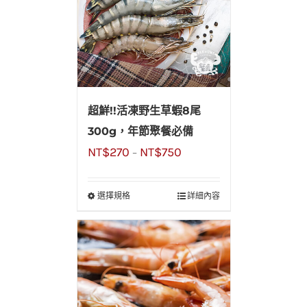
超鮮!!活凍野生草蝦8尾
300g，年節聚餐必備
NT$
270
NT$
750
–
選擇規格
詳細內容