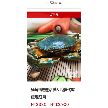
詳細內容
已售完
極鮮!!嚴選活體&活體代客
處理紅蟳
NT$
330
NT$
2,900
–