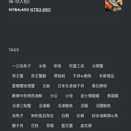
(8~10人份)
NT$
4,450
NT$
3,980
TAGS
一口烏魚子
冰卷
即食
吃蟹工具
大閘蟹
帝王蟹
帝王蟹腳
帶殼蚵
干貝&鮑魚
年節禮品
愛爾蘭玫瑰蟹
文蛤
日本生食級干貝
東石鮮蚵
歡樂中秋烤肉海鮮
沙公
沙母
波士頓龍蝦
泰國蝦
活凍三點蟹
活凍蝦
活凍鮑魚
活蝦
活體鮑魚
烏魚子
無刺虱目魚肚
白蝦
紅蟳
綜合海鮮類&魚
腰子貝
花枝
草蝦
藍花蟹
處女蟳