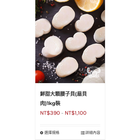
鮮甜大顆腰子貝(扇貝
肉)1kg裝
NT$
390
NT$
1,100
–
選擇規格
詳細內容