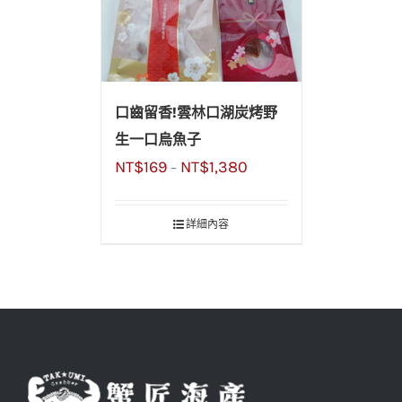
口齒留香!雲林口湖炭烤野
生一口烏魚子
NT$
169
NT$
1,380
–
詳細內容