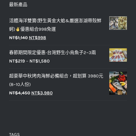
最新產品
活體海洋雙寶(野生黃金大蛤&嚴選澎湖帶殼鮮
蚵)
優惠組合998免運
NT$
1,140
NT$
998
春節期間限定優惠-台灣野生小烏魚子2~3兩
NT$
219
–
NT$
1,580
超豪華中秋烤肉海鮮必備組合，超划算 3980元
(8~10人份)
NT$
4,450
NT$
3,980
TAGS