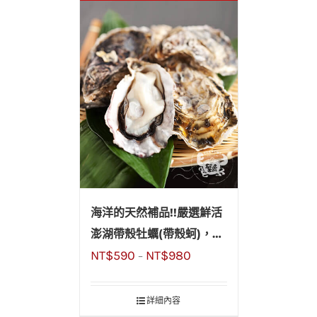
海洋的天然補品!!嚴選鮮活
澎湖帶殼牡蠣(帶殼蚵)，鮮
NT$
590
NT$
980
甜飽滿無腥味，聚餐烤肉必
–
備
詳細內容