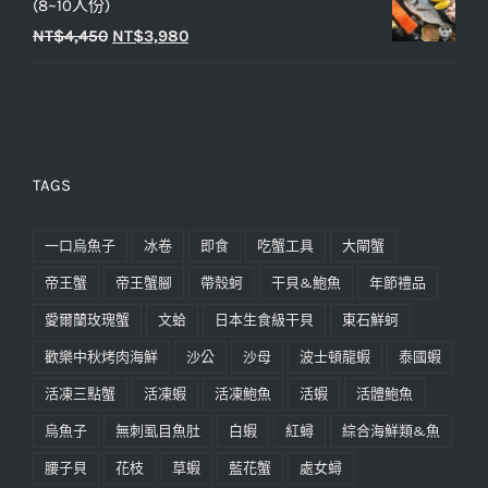
(8~10人份)
NT$
4,450
NT$
3,980
TAGS
一口烏魚子
冰卷
即食
吃蟹工具
大閘蟹
帝王蟹
帝王蟹腳
帶殼蚵
干貝&鮑魚
年節禮品
愛爾蘭玫瑰蟹
文蛤
日本生食級干貝
東石鮮蚵
歡樂中秋烤肉海鮮
沙公
沙母
波士頓龍蝦
泰國蝦
活凍三點蟹
活凍蝦
活凍鮑魚
活蝦
活體鮑魚
烏魚子
無刺虱目魚肚
白蝦
紅蟳
綜合海鮮類&魚
腰子貝
花枝
草蝦
藍花蟹
處女蟳